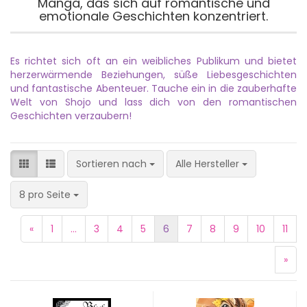
Manga, das sich auf romantische und
emotionale Geschichten konzentriert.
Es richtet sich oft an ein weibliches Publikum und bietet
herzerwärmende Beziehungen, süße Liebesgeschichten
und fantastische Abenteuer. Tauche ein in die zauberhafte
Welt von Shojo und lass dich von den romantischen
Geschichten verzaubern!
Sortieren nach
Sortieren nach
Alle Hersteller
pro Seite
8 pro Seite
«
1
...
3
4
5
6
7
8
9
10
11
»