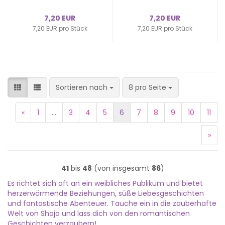
7,20 EUR
7,20 EUR
7,20 EUR pro Stück
7,20 EUR pro Stück
Sortieren nach
pro Seite
Sortieren nach
8 pro Seite
«
1
...
3
4
5
6
7
8
9
10
11
»
41
bis
48
(von insgesamt
86
)
Es richtet sich oft an ein weibliches Publikum und bietet
herzerwärmende Beziehungen, süße Liebesgeschichten
und fantastische Abenteuer. Tauche ein in die zauberhafte
Welt von Shojo und lass dich von den romantischen
Geschichten verzaubern!