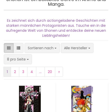
Manga.
Es zeichnet sich durch actiongeladene Geschichten mit
starken männlichen Protagonisten aus. Tauche ein in die
aufregende Welt von Shonen und entdecke deine neuen
Lieblingshelden!
Sortieren nach
Sortieren nach
Alle Hersteller
pro Seite
8 pro Seite
1
2
3
4
...
20
»