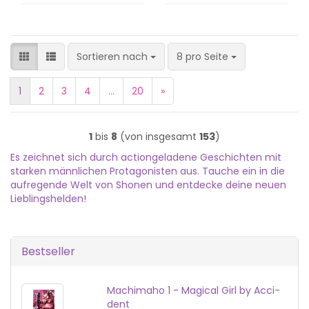
Sortieren nach
pro Seite
Sortieren nach
8 pro Seite
1
2
3
4
...
20
»
1
bis
8
(von insgesamt
153
)
Es zeichnet sich durch actiongeladene Geschichten mit
starken männlichen Protagonisten aus. Tauche ein in die
aufregende Welt von Shonen und entdecke deine neuen
Lieblingshelden!
Bestseller
Ma­chi­ma­ho 1 - Ma­gi­cal Girl by Ac­ci­
dent