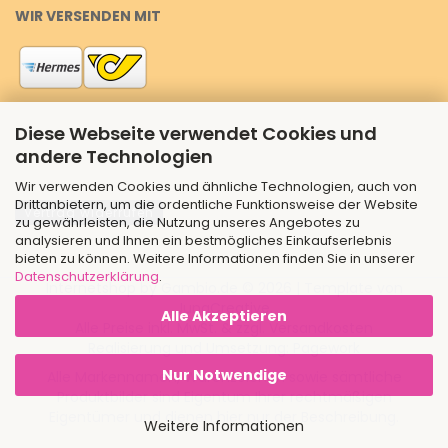
WIR VERSENDEN MIT
Diese Webseite verwendet Cookies und
andere Technologien
Wir verwenden Cookies und ähnliche Technologien, auch von
Drittanbietern, um die ordentliche Funktionsweise der Website
Vertrag widerrufen
zu gewährleisten, die Nutzung unseres Angebotes zu
analysieren und Ihnen ein bestmögliches Einkaufserlebnis
bieten zu können. Weitere Informationen finden Sie in unserer
Datenschutzerklärung
.
Internetshop
by Gambio.de © 2026 | Template von
JungCreative
.
Alle Akzeptieren
Alle Preise inkl. MwSt. & zzgl. Versandkosten
Realisierung und Umsetzung:
Pagework
Nur Notwendige
Alle Markennamen, Warenzeichen sowie sämtliche
Produktbilder sind Eigentum Ihrer rechtmäßigen
Eigentümer und dienen hier nur der Beschreibung.
Weitere Informationen