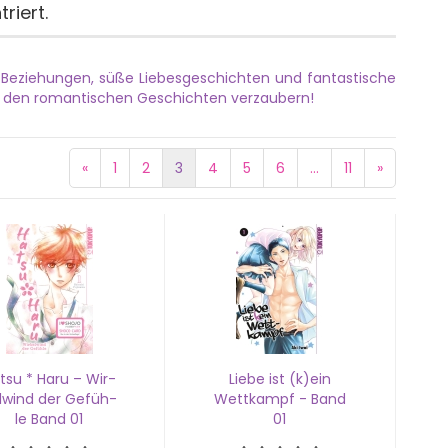
riert.
e Beziehungen, süße Liebesgeschichten und fantastische
on den romantischen Geschichten verzaubern!
«
1
2
3
4
5
6
...
11
»
tsu * Haru – Wir­
Liebe ist (k)ein
l­wind der Ge­füh­
Wett­kampf - Band
le Band 01
01