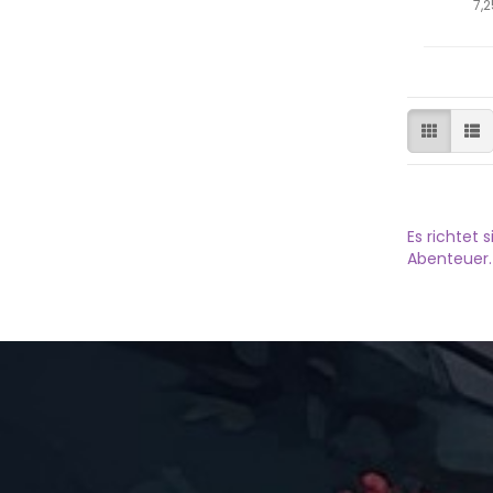
7,2
Es richtet
Abenteuer.