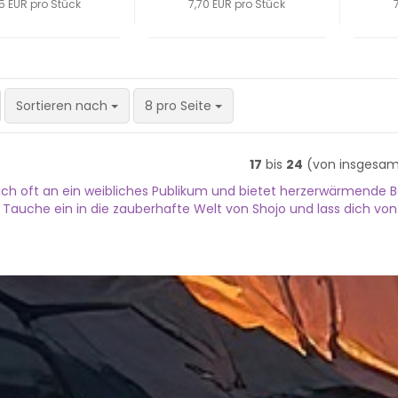
5 EUR pro Stück
7,70 EUR pro Stück
Sortieren nach
pro Seite
Sortieren nach
8 pro Seite
17
bis
24
(von insgesa
 sich oft an ein weibliches Publikum und bietet herzerwärmende
 Tauche ein in die zauberhafte Welt von Shojo und lass dich v