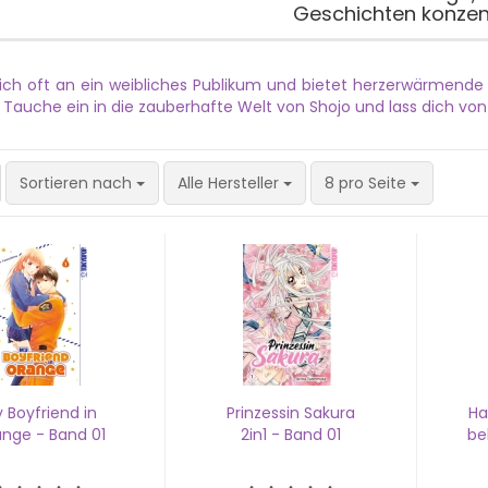
Geschichten konzent
 sich oft an ein weibliches Publikum und bietet herzerwärmend
 Tauche ein in die zauberhafte Welt von Shojo und lass dich v
Sortieren nach
pro Seite
Sortieren nach
Alle Hersteller
8 pro Seite
 Boy­friend in
Prin­zes­sin Sa­ku­ra
Ha
n­ge - Band 01
2in1 - Band 01
be