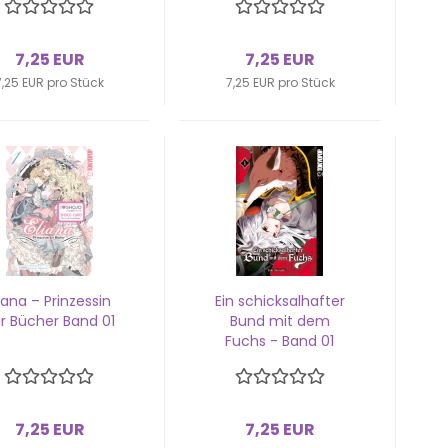
7,25 EUR
7,25 EUR
7,25 EUR pro Stück
7,25 EUR pro Stück
ia­na – Prin­zes­sin
Ein schick­sal­haf­ter
r Bü­cher Band 01
Bund mit dem
Fuchs - Band 01
7,25 EUR
7,25 EUR