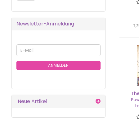
Newsletter-Anmeldung
7,2
WEITER
E-
ZUR
Mail
NEWSLETTER-
ANMELDUNG
ANMELDEN
The
Pow
Neue Artikel
t