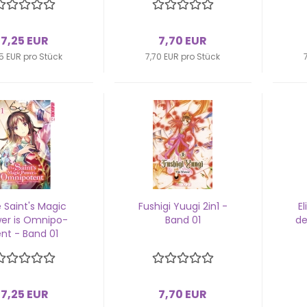
7,25 EUR
7,70 EUR
5 EUR pro Stück
7,70 EUR pro Stück
 Saint's Magic
Fus­hi­gi Yuugi 2in1 -
El
er is Om­ni­po­
Band 01
de
ent - Band 01
7,25 EUR
7,70 EUR