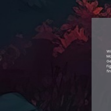
Wi
Ma
Ge
Fi
fi