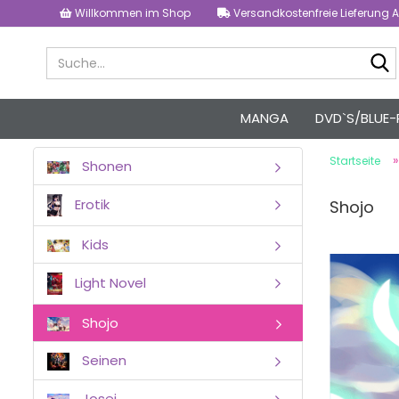
Willkommen im Shop
Versandkostenfreie Lieferung A
MANGA
DVD`S/BLUE-
Startseite
Shonen
Erotik
Shojo
Kids
Light Novel
Shojo
Seinen
Josei