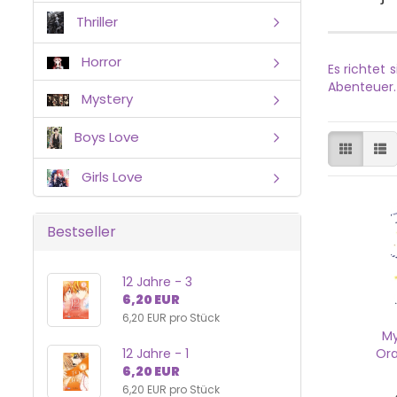
Thriller
Horror
Es richtet
Abenteuer.
Mystery
Boys Love
Girls Love
Bestseller
12 Jahre - 3
6,20 EUR
6,20 EUR pro Stück
My
Ora
12 Jahre - 1
6,20 EUR
6,20 EUR pro Stück