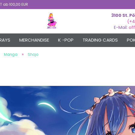
T ab 100,00 EUR
3100 St. P
Suche...
(+4
E-Mail:
of
RAYS
MERCHANDISE
K -POP
TRADING CARDS
POK
»
»
Manga
Shojo