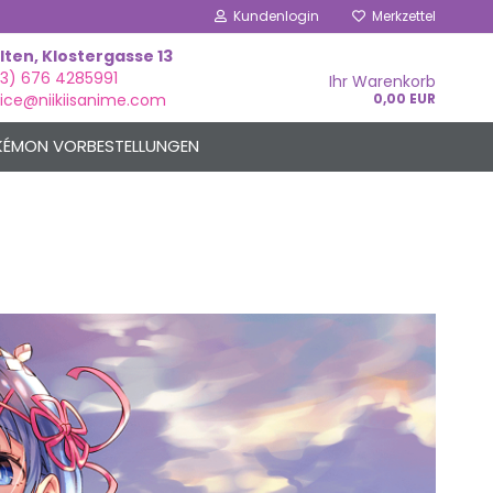
Kundenlogin
Merkzettel
ölten, Klostergasse 13
3) 676 4285991
Ihr Warenkorb
fice@niikiisanime.com
0,00 EUR
ÉMON VORBESTELLUNGEN