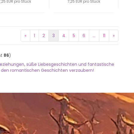
7,25 EUR pro Stück
7,25 EUR pro Stück
«
1
2
3
4
5
6
...
11
»
mt
86
)
 Beziehungen, süße Liebesgeschichten und fantastische
on den romantischen Geschichten verzaubern!