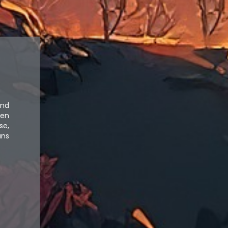
und
hen
se,
uns