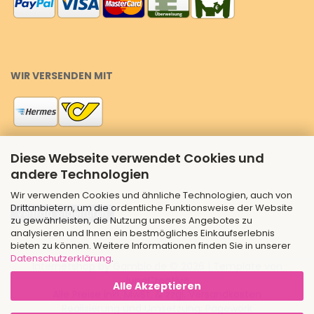
WIR VERSENDEN MIT
Diese Webseite verwendet Cookies und
andere Technologien
Wir verwenden Cookies und ähnliche Technologien, auch von
Drittanbietern, um die ordentliche Funktionsweise der Website
Vertrag widerrufen
zu gewährleisten, die Nutzung unseres Angebotes zu
analysieren und Ihnen ein bestmögliches Einkaufserlebnis
bieten zu können. Weitere Informationen finden Sie in unserer
Datenschutzerklärung
.
Internetshop
by Gambio.de © 2026 | Template von
JungCreative
.
Alle Akzeptieren
Alle Preise inkl. MwSt. & zzgl. Versandkosten
Realisierung und Umsetzung:
Pagework