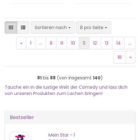
Sortieren nach
pro Seite
Sortieren nach
8 pro Seite
«
1
...
8
9
10
11
12
13
14
...
18
»
81
bis
88
(von insgesamt
140
)
Tauche ein in die lustige Welt der Comedy und lass dich
von unseren Produkten zum Lachen bringen!
Bestseller
Mein Star - 1