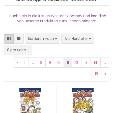
Tauche ein in die lustige Welt der Comedy und lass dich
von unseren Produkten zum Lachen bringen!
Sortieren nach
Sortieren nach
Alle Hersteller
pro Seite
8 pro Seite
«
1
...
8
9
10
11
12
13
14
...
18
»